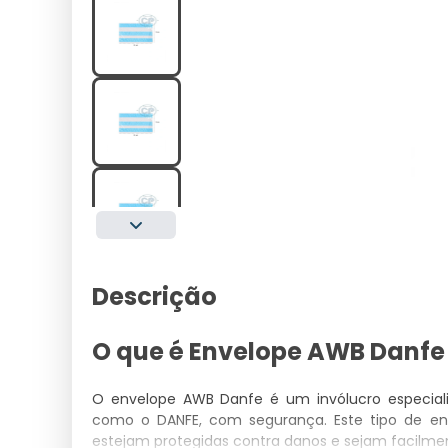
Descrição
O que é Envelope AWB Danfe 
O envelope AWB Danfe é um invólucro especiali
como o DANFE, com segurança. Este tipo de env
estejam protegidas contra danos e sejam facilmen