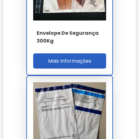
Online, a
Envelope Coextrusado
oferece opções
variadas e compra segura.
Manutenção e Cuidados
Envelope De Segurança
Para manter a eficácia do lacre, evite expor o
300Kg
envelope a calor extremo. Armazene em local seco e
arejado para garantir a integridade do material ao
longo do tempo.
Mais Informações
Comparativo: Envelope de
Segurança Void vs Alternativas
Envelope
Envelope
Envelope
Característica
Void
Comum
de Papel
Segurança
Alta
Média
Baixa
Durabilidade
Alta
Alta
Baixa
Resistência à
Sim
Sim
Não
Umidade