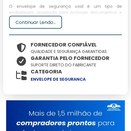
O envelope de segurança void é um tipo de
embalagem projetada para proteger documentos e
objetos valiosos contra manipulação não autorizada.
Continuar Lendo...
Ele utiliza um sistema de lacre que deixa uma marca
visível em caso de tentativa de violação, garantindo
assim a integridade do conteúdo.
FORNECEDOR CONFIÁVEL
Especificações Técnicas
QUALIDADE E SEGURANÇA GARANTIDAS
GARANTIA PELO FORNECEDOR
Dimensões
Peso
SUPORTE DIRETO DO FABRICANTE
Material
Capacidade
Potência
CATEGORIA
(cm)
(kg)
Polímero
ENVELOPE DE SEGURANCA
22 x 30
0.05
Até 5 kg
N/A
coextrusado
Principais Características e
Benefícios
Segurança aprimorada: Lacre void detecta violações
imediatamente.