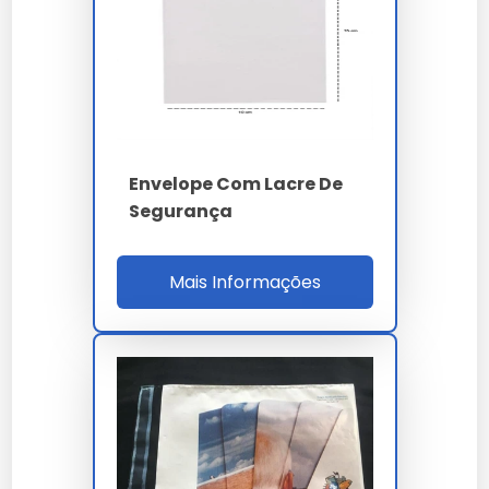
Verifique se o adesivo está completamente
fechado.
O envelope está pronto para ser enviado.
Quanto Custa Envelope de
Segurança 300kg
Envelope Com Lacre De
Segurança
O preço do Envelope de Segurança 300kg varia entre
R$50 e R$100 por unidade, dependendo da quantidade
adquirida e das condições de compra. Fatores como
Mais Informações
personalização e quantidade podem influenciar o
valor final.
Onde Comprar
O Envelope de Segurança 300kg pode ser adquirido
em lojas especializadas em embalagens e segurança.
Também está disponível em plataformas online
como a
Envelope Coextrusado
. Dicas de compra