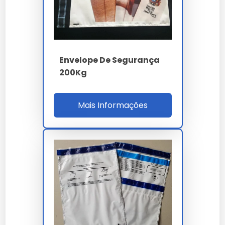
incluem verificar a autenticidade do fornecedor e
comparar preços.
Manutenção e Cuidados
Envelope De Segurança
Para garantir a durabilidade do envelope, evite expor à
luz solar direta por longos períodos. Armazene em
200Kg
local seco e arejado. Limpe com um pano úmido se
necessário, evitando produtos químicos agressivos.
Mais Informações
Comparativo: Envelope de
Segurança 300kg vs
Alternativas
Produto
Resistência
Impermeabilidade
Custo
Benefício
Envelope
de
Proteção
Alta
Sim
Médio
Segurança
máxima
300kg