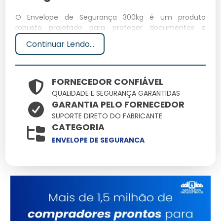
O Envelope de Segurança 300kg é um produto
robusto projetado para proteger documentos e
objetos valiosos durante o transporte. Com alta
Continuar Lendo...
resistência, ele é ideal para garantir que o conteúdo
chegue ao destino sem danos.
Especificações Técnicas
FORNECEDOR CONFIÁVEL
QUALIDADE E SEGURANÇA GARANTIDAS
GARANTIA PELO FORNECEDOR
Dimensões
Peso
Material
Capacidade
Potência
SUPORTE DIRETO DO FABRICANTE
(cm)
(kg)
CATEGORIA
Polietileno
Até
50x50
0.5
N/A
ENVELOPE DE SEGURANCA
coextrusado
300kg
Principais Características e
Benefícios
Alta resistência: protege contra rasgos e perfurações.
Impermeável: protege o conteúdo contra umidade.