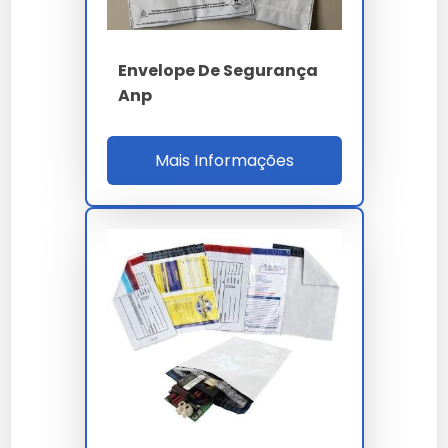
Envelope
Custo-
Média
Não
Baixo
Canguru
benefício
Envelope De Segurança
Envelope
Alta
Sim
Médio
Versatilidade
Anp
Coex
Perguntas Frequentes sobre
Mais Informações
Envelope de Segurança 300kg
O Envelope de Segurança 300kg
é reutilizável?
Não, este envelope é projetado para uso único devido
ao adesivo de alta segurança.
Qual a principal vantagem do
Envelope de Segurança 300kg?