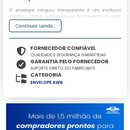
O envelope canguru transparente é um invólucro
plástico utilizado para proteger documentos durante
o transporte. Ele é comumente usado para fixar notas
Continuar Lendo...
fiscais e listas de conteúdo em pacotes, garantindo
visibilidade e segurança.
Especificações Técnicas
FORNECEDOR CONFIÁVEL
QUALIDADE E SEGURANÇA GARANTIDAS
GARANTIA PELO FORNECEDOR
Dimensões
Peso
Material
Capacidade
Potência
SUPORTE DIRETO DO FABRICANTE
(cm)
(kg)
CATEGORIA
10 folhas
21x15
0.05
Polietileno
N/A
ENVELOPE AWB
A5
Principais Características e
Benefícios
Transparência:
Permite a visualização imediata dos
documentos contidos.