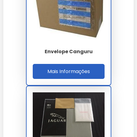
Insira o documento no compartimento
transparente.
Fixe o envelope na superfície desejada,
pressionando firmemente.
Quanto Custa Envelope Canguru
Transparente
Envelope Canguru
O preço do envelope canguru transparente varia
entre R$0,50 e R$1,50 por unidade, dependendo da
Mais Informações
quantidade e do fornecedor. Fatores como o tipo de
adesivo e a espessura do polietileno podem
influenciar no preço.
Onde Comprar
Os envelopes canguru transparentes podem ser
adquiridos em lojas de material de escritório,
papelarias e plataformas online especializadas. Ao
comprar, verifique a qualidade do material e a